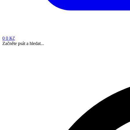
0
0 Kč
Začněte psát a hledat...