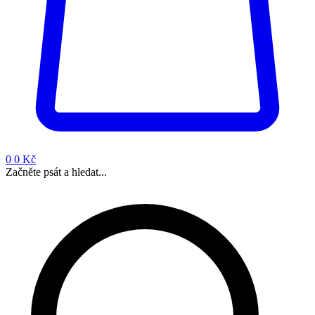
0
0 Kč
Začněte psát a hledat...