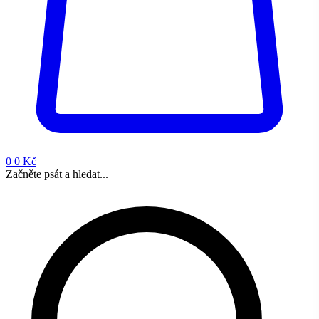
0
0 Kč
Začněte psát a hledat...