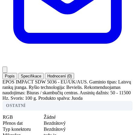
Popis
Specifikace
Hodnocení (0)
EPOS IMPACT SDW 5036 - EU/UK/AUS. Gaminio tipas: Laisvų
rankų įranga. Ryšio technologija: Bevielis. Rekomenduojamas
naudojimas: Biuras / skambučių centras. Ausinių dažnis: 50 - 11500
Hz. Svoris: 100 g. Produkto spalva: Juoda
OSTATNÍ
RGB
Žádné
Přenos dat
Bezdrátový
Typ konektoru
Bezdrátový