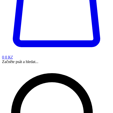
0
0 Kč
Začněte psát a hledat...