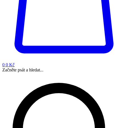
0
0 Kč
Začněte psát a hledat...