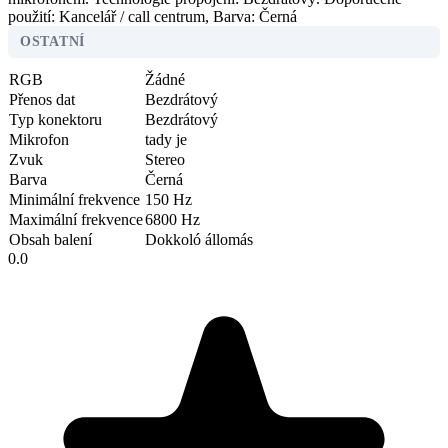
použití: Kancelář / call centrum, Barva: Černá
OSTATNÍ
RGB
Žádné
Přenos dat
Bezdrátový
Typ konektoru
Bezdrátový
Mikrofon
tady je
Zvuk
Stereo
Barva
Černá
Minimální frekvence
150 Hz
Maximální frekvence
6800 Hz
Obsah balení
Dokkoló állomás
0.0