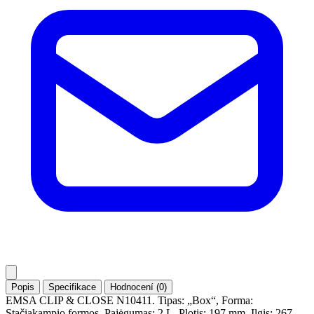
Popis
Specifikace
Hodnocení (0)
EMSA CLIP & CLOSE N10411. Tipas: „Box“, Forma:
Stačiakampio formos, Pajėgumas: 2 L. Plotis: 197 mm, Ilgis: 267