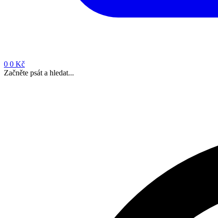
0
0 Kč
Začněte psát a hledat...