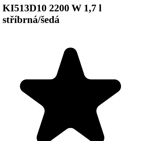
KI513D10 2200 W 1,7 l
stříbrná/šedá