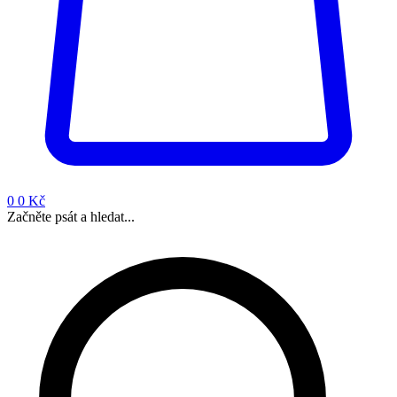
0
0 Kč
Začněte psát a hledat...