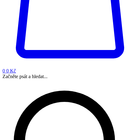
0
0 Kč
Začněte psát a hledat...