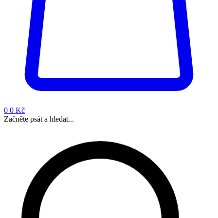
0
0 Kč
Začněte psát a hledat...