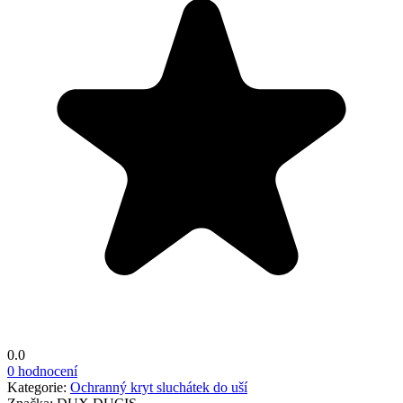
0.0
0 hodnocení
Kategorie:
Ochranný kryt sluchátek do uší