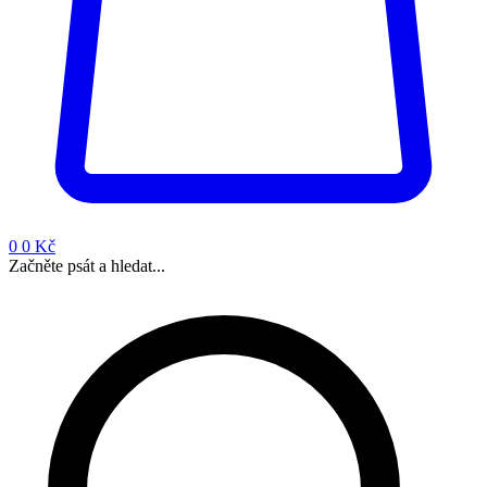
0
0 Kč
Začněte psát a hledat...