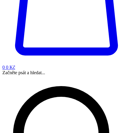
0
0 Kč
Začněte psát a hledat...