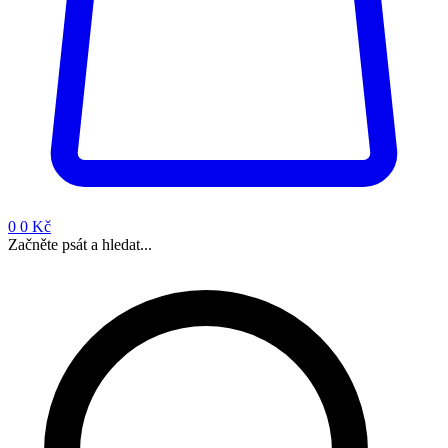
0
0 Kč
Začněte psát a hledat...