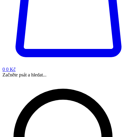
0
0 Kč
Začněte psát a hledat...