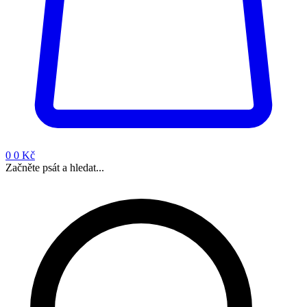
0
0 Kč
Začněte psát a hledat...