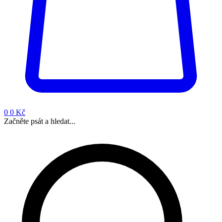
0
0 Kč
Začněte psát a hledat...