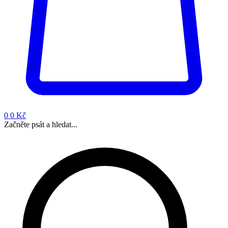
0
0 Kč
Začněte psát a hledat...