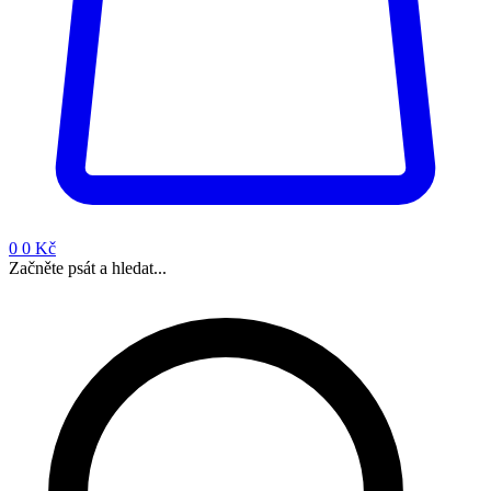
0
0 Kč
Začněte psát a hledat...