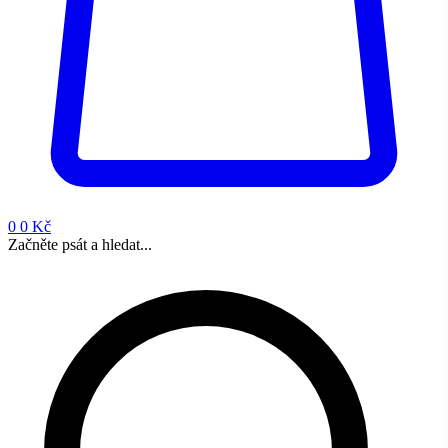
0
0 Kč
Začněte psát a hledat...