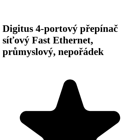
Digitus 4-portový přepínač
síťový Fast Ethernet,
průmyslový, nepořádek