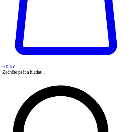
0
0 Kč
Začněte psát a hledat...