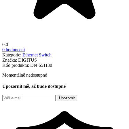
0.0
0 hodnocení
Kategorie:
Ethernet Switch
Značka:
DIGITUS
Kód produktu:
DN-651130
Momentálně nedostupné
Upozornit mě, až bude dostupné
Upozornit