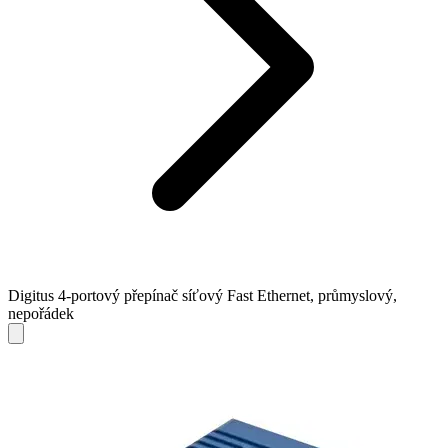
Digitus 4-portový přepínač síťový Fast Ethernet, průmyslový,
nepořádek