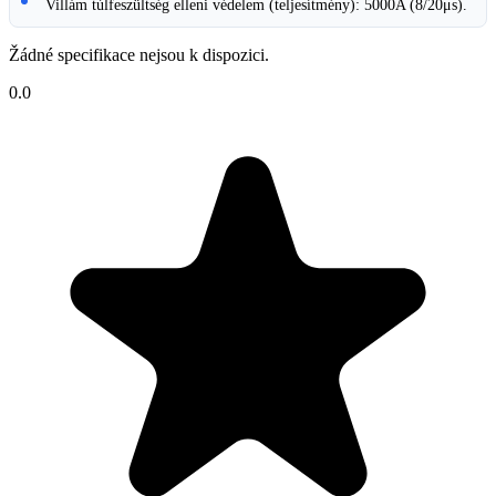
Villám túlfeszültség elleni védelem (teljesítmény): 5000A (8/20μs).
Žádné specifikace nejsou k dispozici.
0.0