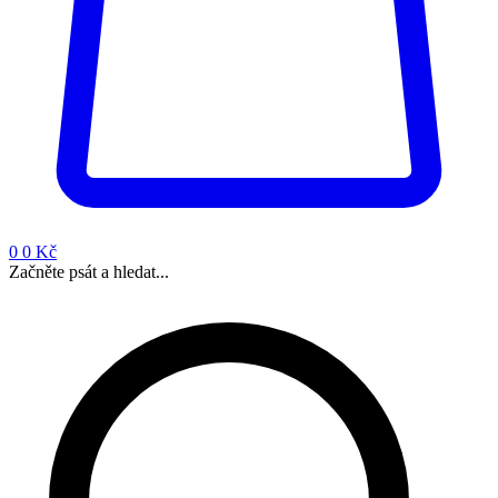
0
0 Kč
Začněte psát a hledat...