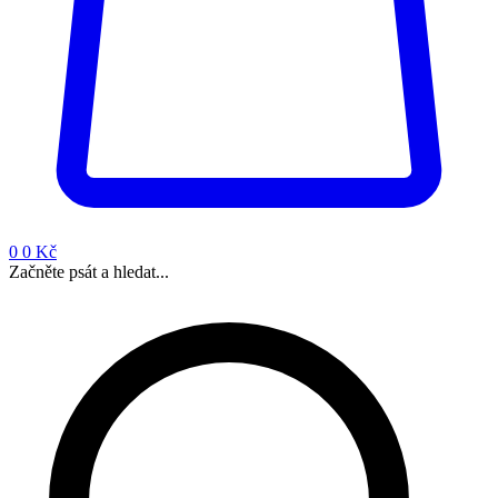
0
0 Kč
Začněte psát a hledat...