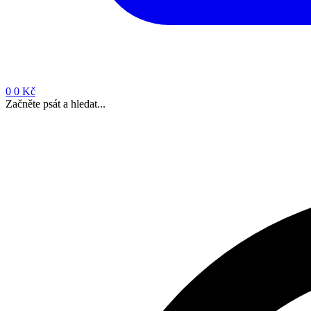
0
0 Kč
Začněte psát a hledat...