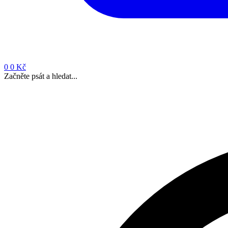
0
0 Kč
Začněte psát a hledat...