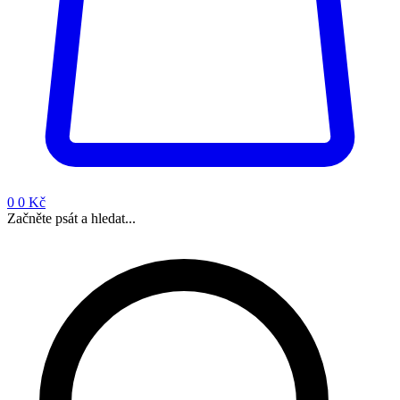
0
0 Kč
Začněte psát a hledat...