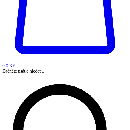
0
0 Kč
Začněte psát a hledat...