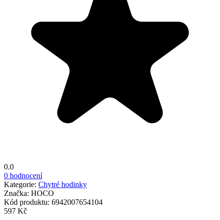
0.0
0 hodnocení
Kategorie:
Chytré hodinky
Značka:
HOCO
Kód produktu:
6942007654104
597 Kč