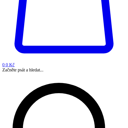
0
0 Kč
Začněte psát a hledat...