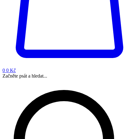
0
0 Kč
Začněte psát a hledat...