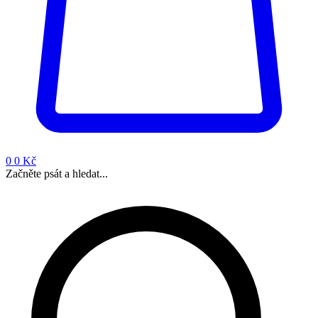
0
0 Kč
Začněte psát a hledat...