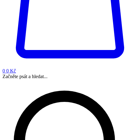
0
0 Kč
Začněte psát a hledat...