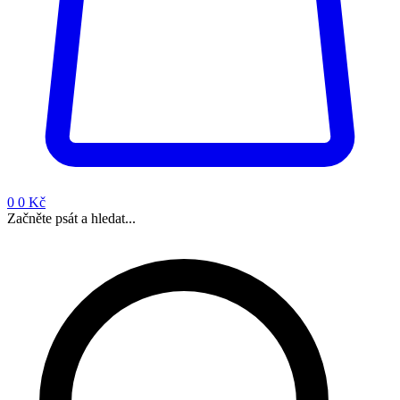
0
0 Kč
Začněte psát a hledat...