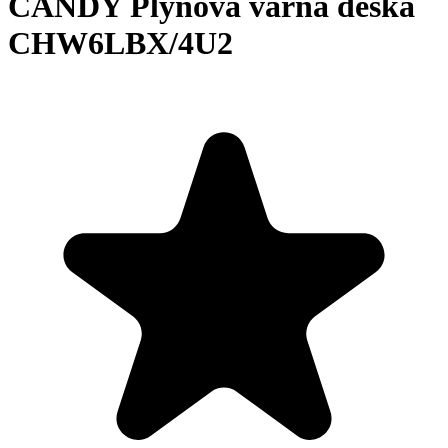
CANDY Plynová varná deska
CHW6LBX/4U2