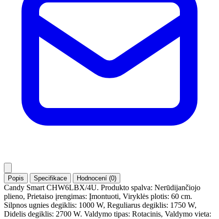
Popis
Specifikace
Hodnocení (0)
Candy Smart CHW6LBX/4U. Produkto spalva: Nerūdijančiojo
plieno, Prietaiso įrengimas: Įmontuoti, Viryklės plotis: 60 cm.
Silpnos ugnies degiklis: 1000 W, Reguliarus degiklis: 1750 W,
Didelis degiklis: 2700 W. Valdymo tipas: Rotacinis, Valdymo vieta: