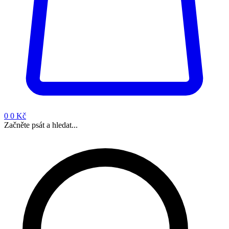
0
0 Kč
Začněte psát a hledat...