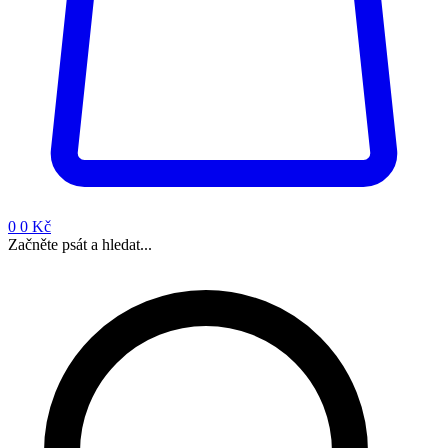
0
0 Kč
Začněte psát a hledat...