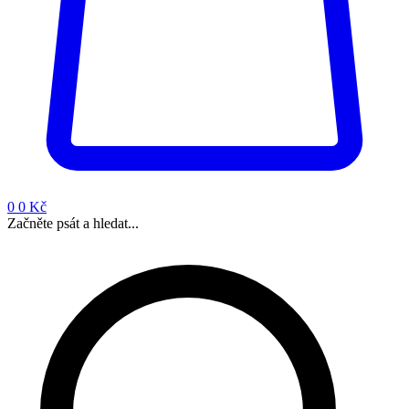
0
0 Kč
Začněte psát a hledat...