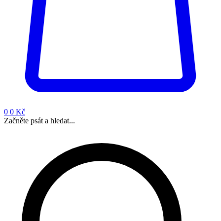
0
0 Kč
Začněte psát a hledat...