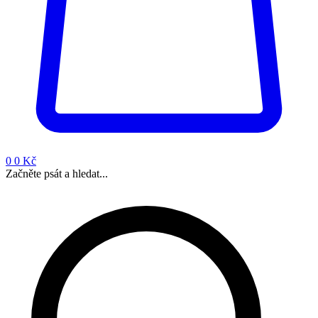
0
0 Kč
Začněte psát a hledat...