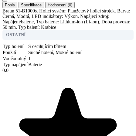
Popis
Specifikace
Hodnocení (0)
Braun 51-B1000s. Holicí systém: Planžetový holicí strojek. Barva:
Černá, Modrá, LED indikátory: Výkon. Napájecí zdroj:
Napájení/baterie, Typ baterie: Lithium-ion (Li-ion), Doba provozu:
50 min. Typ balení: Krabice
OSTATNÍ
Typ holení
S oscilujícím břitem
Použití
Suché holení, Mokré holení
Voděodolný
1
Typ napájení
Baterie
0.0