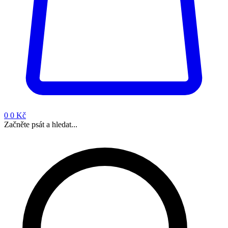
0
0 Kč
Začněte psát a hledat...