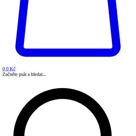
0
0 Kč
Začněte psát a hledat...