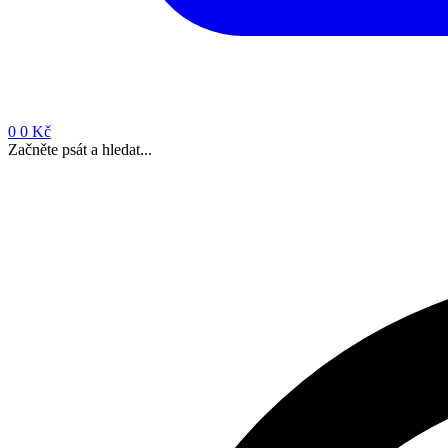
0
0 Kč
Začněte psát a hledat...