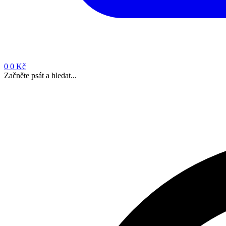
0
0 Kč
Začněte psát a hledat...