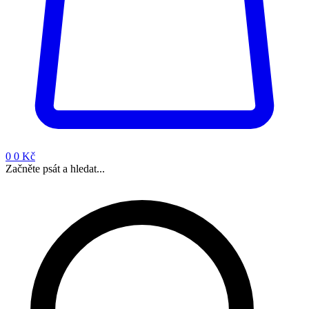
0
0 Kč
Začněte psát a hledat...