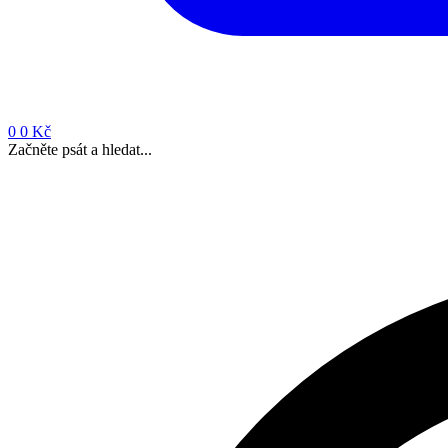
0
0 Kč
Začněte psát a hledat...