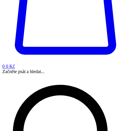
0
0 Kč
Začněte psát a hledat...