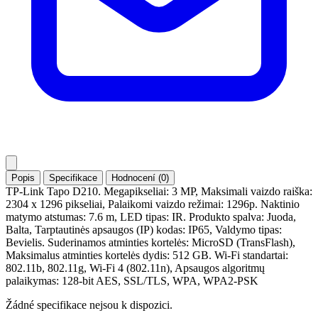
Popis
Specifikace
Hodnocení (0)
TP-Link Tapo D210. Megapikseliai: 3 MP, Maksimali vaizdo raiška:
2304 x 1296 pikseliai, Palaikomi vaizdo režimai: 1296p. Naktinio
matymo atstumas: 7.6 m, LED tipas: IR. Produkto spalva: Juoda,
Balta, Tarptautinės apsaugos (IP) kodas: IP65, Valdymo tipas:
Bevielis. Suderinamos atminties kortelės: MicroSD (TransFlash),
Maksimalus atminties kortelės dydis: 512 GB. Wi-Fi standartai:
802.11b, 802.11g, Wi-Fi 4 (802.11n), Apsaugos algoritmų
palaikymas: 128-bit AES, SSL/TLS, WPA, WPA2-PSK
Žádné specifikace nejsou k dispozici.