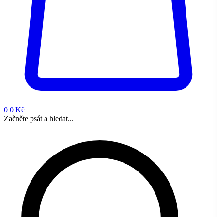
0
0 Kč
Začněte psát a hledat...