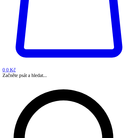
0
0 Kč
Začněte psát a hledat...