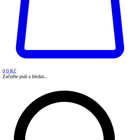
0
0 Kč
Začněte psát a hledat...