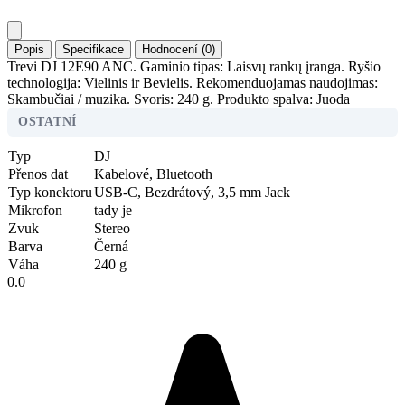
Popis
Specifikace
Hodnocení (0)
Trevi DJ 12E90 ANC. Gaminio tipas: Laisvų rankų įranga. Ryšio
technologija: Vielinis ir Bevielis. Rekomenduojamas naudojimas:
Skambučiai / muzika. Svoris: 240 g. Produkto spalva: Juoda
OSTATNÍ
Typ
DJ
Přenos dat
Kabelové, Bluetooth
Typ konektoru
USB-C, Bezdrátový, 3,5 mm Jack
Mikrofon
tady je
Zvuk
Stereo
Barva
Černá
Váha
240 g
0.0