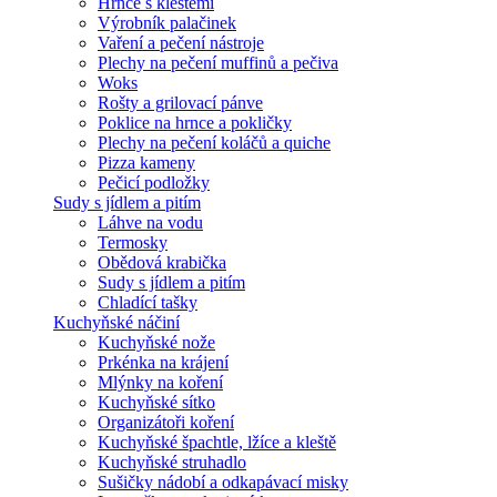
Hrnce s kleštěmi
Výrobník palačinek
Vaření a pečení nástroje
Plechy na pečení muffinů a pečiva
Woks
Rošty a grilovací pánve
Poklice na hrnce a pokličky
Plechy na pečení koláčů a quiche
Pizza kameny
Pečicí podložky
Sudy s jídlem a pitím
Láhve na vodu
Termosky
Obědová krabička
Sudy s jídlem a pitím
Chladící tašky
Kuchyňské náčiní
Kuchyňské nože
Prkénka na krájení
Mlýnky na koření
Kuchyňské sítko
Organizátoři koření
Kuchyňské špachtle, lžíce a kleště
Kuchyňské struhadlo
Sušičky nádobí a odkapávací misky