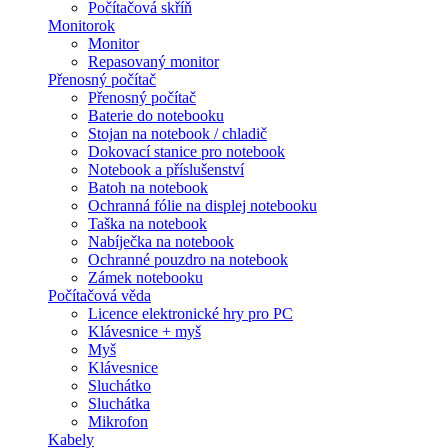
Počítačová skříň
Monitorok
Monitor
Repasovaný monitor
Přenosný počítač
Přenosný počítač
Baterie do notebooku
Stojan na notebook / chladič
Dokovací stanice pro notebook
Notebook a příslušenství
Batoh na notebook
Ochranná fólie na displej notebooku
Taška na notebook
Nabíječka na notebook
Ochranné pouzdro na notebook
Zámek notebooku
Počítačová věda
Licence elektronické hry pro PC
Klávesnice + myš
Myš
Klávesnice
Sluchátko
Sluchátka
Mikrofon
Kabely