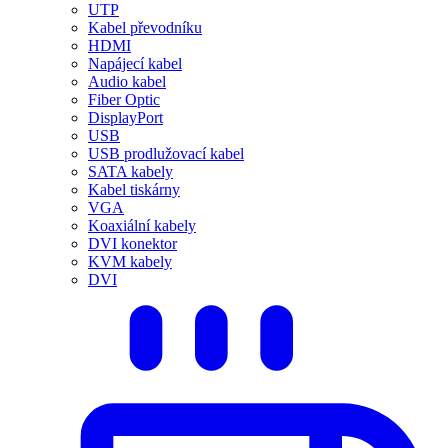
UTP
Kabel převodníku
HDMI
Napájecí kabel
Audio kabel
Fiber Optic
DisplayPort
USB
USB prodlužovací kabel
SATA kabely
Kabel tiskárny
VGA
Koaxiální kabely
DVI konektor
KVM kabely
DVI