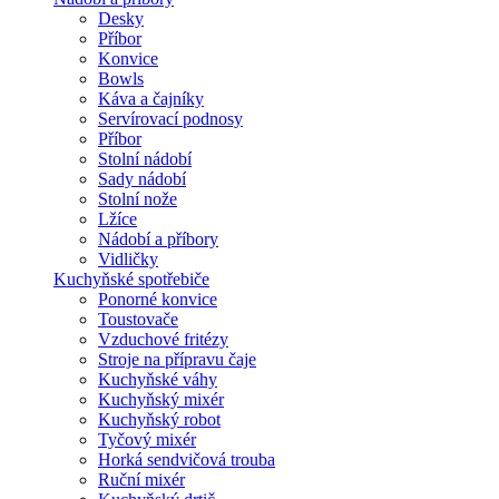
Desky
Příbor
Konvice
Bowls
Káva a čajníky
Servírovací podnosy
Příbor
Stolní nádobí
Sady nádobí
Stolní nože
Lžíce
Nádobí a příbory
Vidličky
Kuchyňské spotřebiče
Ponorné konvice
Toustovače
Vzduchové fritézy
Stroje na přípravu čaje
Kuchyňské váhy
Kuchyňský mixér
Kuchyňský robot
Tyčový mixér
Horká sendvičová trouba
Ruční mixér