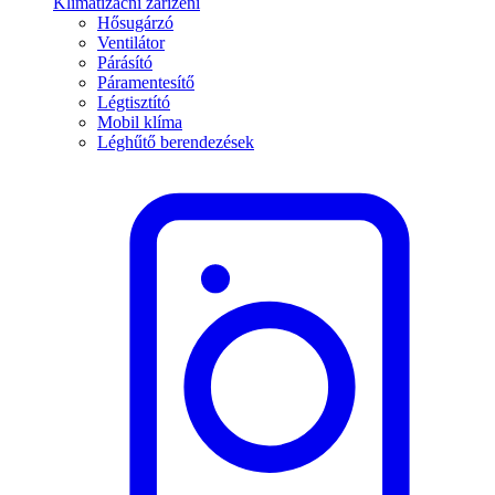
Klimatizační zařízení
Hősugárzó
Ventilátor
Párásító
Páramentesítő
Légtisztító
Mobil klíma
Léghűtő berendezések