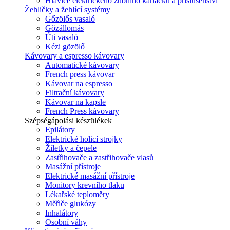
Hlavice elektrického zubního kartáčku a příslušenství
Žehličky a žehlící systémy
Gőzölős vasaló
Gőzállomás
Úti vasaló
Kézi gözölő
Kávovary a espresso kávovary
Automatické kávovary
French press kávovar
Kávovar na espresso
Filtrační kávovary
Kávovar na kapsle
French Press kávovary
Szépségápolási készülékek
Epilátory
Elektrické holicí strojky
Žiletky a čepele
Zastřihovače a zastřihovače vlasů
Masážní přístroje
Elektrické masážní přístroje
Monitory krevního tlaku
Lékařské teploměry
Měřiče glukózy
Inhalátory
Osobní váhy