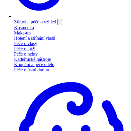
Zdraví a péče o vzhled
Kosmetika
Make-up
Holení a stříhání vlasů
Péče o vlasy
Péče o kůži
Péče o nehty
Kadeřnické nástroje
Koupání a péče o tělo
Péče o ústní dutinu