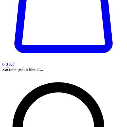
0
0 Kč
Začněte psát a hledat...