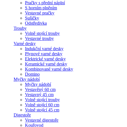
Pračky s přední náplní
S horním plněním
Vestavné pračky
Sušičky
Odstředivka
Trouby
Volně stojící trouby
Vestavné trouby
Varné desky
Indukční varné desky
Plynové varné desky
Elektrické varné desky
Keramické varné desky
Kombinované varné desky
Domino
Myčky nádobí
Myčky nádobí
Vestavěný 60 cm
Vestavný 45 cm
Volně stojící trouby
Volně stojící 60 cm
Volně stojící 45 cm
Digestoře
Vestavné digestoře
Kouřovod