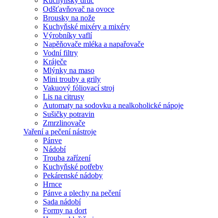
Kuchyňský drtič
Odšťavňovač na ovoce
Brousky na nože
Kuchyňské mixéry a mixéry
Výrobníky vaflí
Napěňovače mléka a napařovače
Vodní filtry
Kráječe
Mlýnky na maso
Mini trouby a grily
Vakuový fóliovací stroj
Lis na citrusy
Automaty na sodovku a nealkoholické nápoje
Sušičky potravin
Zmrzlinovače
Vaření a pečení nástroje
Pánve
Nádobí
Trouba zařízení
Kuchyňské potřeby
Pekárenské nádoby
Hrnce
Pánve a plechy na pečení
Sada nádobí
Formy na dort