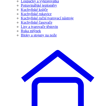
Loupačky a vykrajovátka
Potravinářské teploměry
Kuchyňské krájče
Kuchyňské rukavice
Kuchyňské ruční tvarovací nástroje
Kuchyňské časovače
Lisy a tvarovače těstovin
Ruka mlýnek
Bloky a stojany na nože