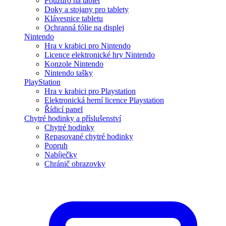
Pouzdro na tablet
Doky a stojany pro tablety
Klávesnice tabletu
Ochranná fólie na displej
Nintendo
Hra v krabici pro Nintendo
Licence elektronické hry Nintendo
Konzole Nintendo
Nintendo tašky
PlayStation
Hra v krabici pro Playstation
Elektronická herní licence Playstation
Řídicí panel
Chytré hodinky a příslušenství
Chytré hodinky
Repasované chytré hodinky
Popruh
Nabíječky
Chránič obrazovky