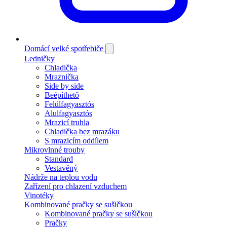
Domácí velké spotřebiče
Ledničky
Chladička
Mraznička
Side by side
Beépíthető
Felülfagyasztós
Alulfagyasztós
Mrazicí truhla
Chladička bez mrazáku
S mrazicím oddílem
Mikrovlnné trouby
Standard
Vestavěný
Nádrže na teplou vodu
Zařízení pro chlazení vzduchem
Vinotéky
Kombinované pračky se sušičkou
Kombinované pračky se sušičkou
Pračky