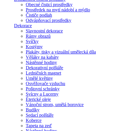
Obecné čisticí prostředky
Prostředek na mytí nádobí a mýdlo
Čističe podlah
Odvápňovací prostředky
Dekorace
Slavnostní dekorace
Rámy obrazů
Svíčky
Kostýmy
Plakáty, tisky a vizuální umělecká díla
Věšáky na kabáty
Nástěnné hodiny
Dekorativní polštáře
Ledničních magnet
Umělé květiny
Osvěžovače vzduchu
Poštovní schránky
Svícny a Lucerny
Éterické oleje
Vánoční strom, umělá borovice
Budíky
Sedací polštáře
Koberce
Tapeta na zeď
Nástěnné hodiny