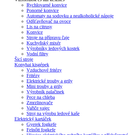
Rychlovarné konvice
Ponorné konvice
Automaty na sodovku a nealkoholické nápoje
Odšťavňovač na ovoce
Lis na citrusy
Konvice
Stroje na přípravu čaje
Kuchyňský mixér
Výrobníky ledových kostek
Vodní filtry
Šicí stroje
Konyhai kisgépek
Vzduchové fritézy
Fritézy
Elektrické trouby a grily
Mini trouby a grily
Výrobník palačinek
Pece na chleba
Zmrzlinovače
Vařiče vajec
Stroj na výrobu ledové kaše
Elektrický kartáček
Gyerek fogkefe
Felnőtt fogkefe