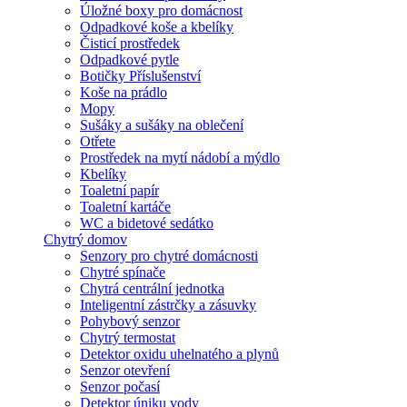
Úložné boxy pro domácnost
Odpadkové koše a kbelíky
Čisticí prostředek
Odpadkové pytle
Botičky Příslušenství
Koše na prádlo
Mopy
Sušáky a sušáky na oblečení
Otřete
Prostředek na mytí nádobí a mýdlo
Kbelíky
Toaletní papír
Toaletní kartáče
WC a bidetové sedátko
Chytrý domov
Senzory pro chytré domácnosti
Chytré spínače
Chytrá centrální jednotka
Inteligentní zástrčky a zásuvky
Pohybový senzor
Chytrý termostat
Detektor oxidu uhelnatého a plynů
Senzor otevření
Senzor počasí
Detektor úniku vody