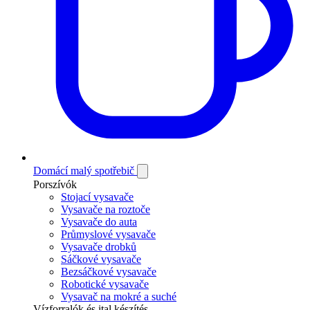
Domácí malý spotřebič
Porszívók
Stojací vysavače
Vysavače na roztoče
Vysavače do auta
Průmyslové vysavače
Vysavače drobků
Sáčkové vysavače
Bezsáčkové vysavače
Robotické vysavače
Vysavač na mokré a suché
Vízforralók és ital készítés