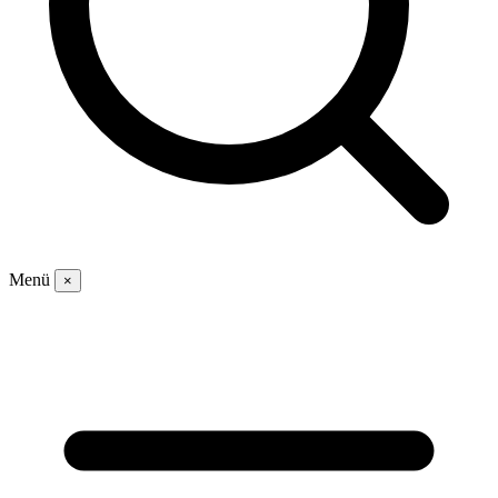
Menü
×