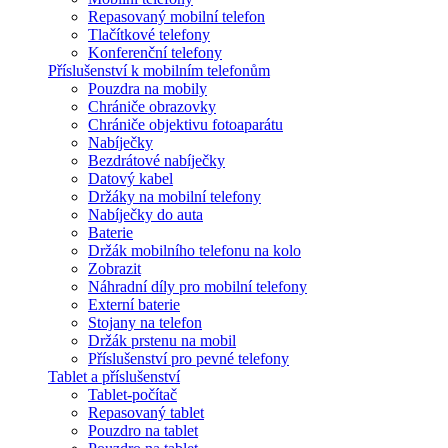
Repasovaný mobilní telefon
Tlačítkové telefony
Konferenční telefony
Příslušenství k mobilním telefonům
Pouzdra na mobily
Chrániče obrazovky
Chrániče objektivu fotoaparátu
Nabíječky
Bezdrátové nabíječky
Datový kabel
Držáky na mobilní telefony
Nabíječky do auta
Baterie
Držák mobilního telefonu na kolo
Zobrazit
Náhradní díly pro mobilní telefony
Externí baterie
Stojany na telefon
Držák prstenu na mobil
Příslušenství pro pevné telefony
Tablet a příslušenství
Tablet-počítač
Repasovaný tablet
Pouzdro na tablet