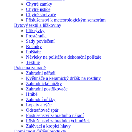
Chytré zámky
Chytré jističe
Chytré stmívače
Příslušenství k meteorologickým senzorům
Bytový textil a lůžkoviny
Přikrývky
Prostěradla
Sady povlečení
Ručníky
Polštáře
Návleky na polštáře a dekorační polštáře
Textilie
Práce na zahradě
Zahradní nářadí
Květináče a keramický držák na rostliny
Zahradnické nůžky
Zahradní postřikovače
Hrábě
Zahradní nůžky
Lopaty a rýče
Odstraňovač spár
Příslušenství zahradního nářadí
Příslušenství zahradnických nůžek
Zalévací a kropící hlavy
Domácnost čištění produkty