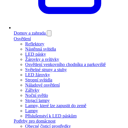
Domov a zahrada
Osvětlení
Reflektory
Nástěnná svítidla
LED pásky
Žárovky a svítivky
Osvětlení venkovního chodníku a parkoviště
Světelné struny a stuhy
LED žárovky
Stropní svítidla
Náladové osvětlení
Zářivky
Noční světlo
Stojací lampy
Lampy, které lze zapustit do země
Lampy
Příslušenství k LED páskům
Potřeby pro domácnost
Obecné čisticí prostředky