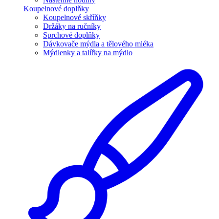
Koupelnové doplňky
Koupelnové skříňky
Držáky na ručníky
Sprchové doplňky
Dávkovače mýdla a tělového mléka
Mýdlenky a talířky na mýdlo