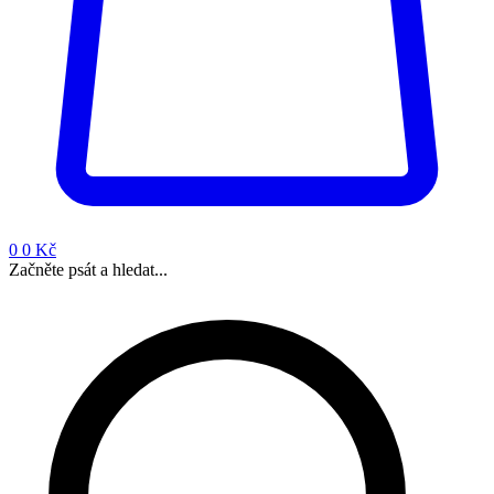
0
0 Kč
Začněte psát a hledat...