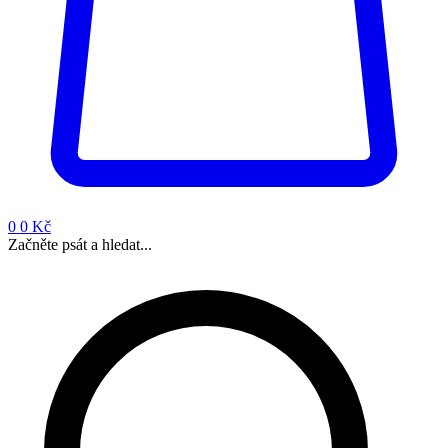
0
0 Kč
Začněte psát a hledat...