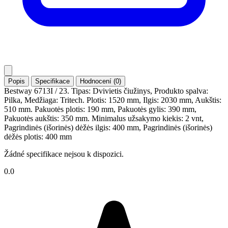
Popis
Specifikace
Hodnocení (0)
Bestway 6713I / 23. Tipas: Dvivietis čiužinys, Produkto spalva:
Pilka, Medžiaga: Tritech. Plotis: 1520 mm, Ilgis: 2030 mm, Aukštis:
510 mm. Pakuotės plotis: 190 mm, Pakuotės gylis: 390 mm,
Pakuotės aukštis: 350 mm. Minimalus užsakymo kiekis: 2 vnt,
Pagrindinės (išorinės) dėžės ilgis: 400 mm, Pagrindinės (išorinės)
dėžės plotis: 400 mm
Žádné specifikace nejsou k dispozici.
0.0