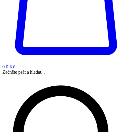
0
0 Kč
Začněte psát a hledat...